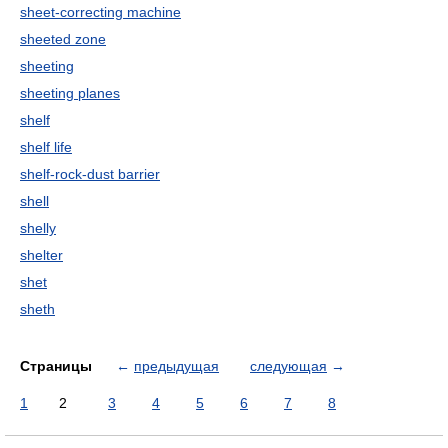
sheet-correcting machine
sheeted zone
sheeting
sheeting planes
shelf
shelf life
shelf-rock-dust barrier
shell
shelly
shelter
shet
sheth
Страницы
←
предыдущая
следующая
→
1
2
3
4
5
6
7
8